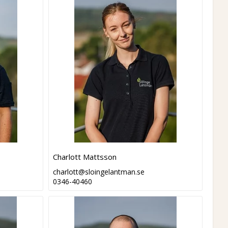
Charlott Mattsson
charlott@sloingelantman.se