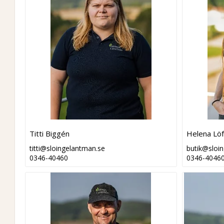
Titti Biggén
Helena Lö
titti@sloingelantman.se
butik@sloi