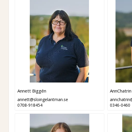
Annett Biggén
AnnChatrin
annett@sloingelantman.se
annchatrin